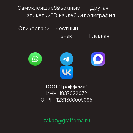
Самоклеящиеся
Объемные
Другая
этикетки
3D наклейки
полиграфия
Стикерпаки
Честный
знак
Главная
ООО "Граффема"
ИНН: 1837022072
ОГРН: 1231800005095
zakaz@graffema.ru