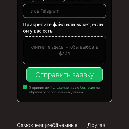
Прикрепите файл или макет, если
он у вас есть
кликните здесь, чтобы выбрать
файл
Отправить заявку
Я принимаю
Положение
и даю
Согласие
на
обработку персональных данных.
Самоклеящиеся
Объемные
Другая