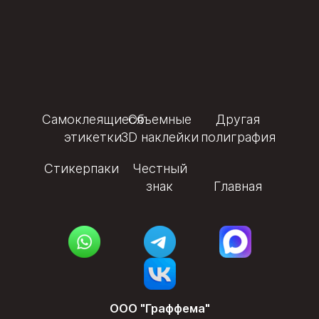
Самоклеящиеся
Объемные
Другая
этикетки
3D наклейки
полиграфия
Стикерпаки
Честный
знак
Главная
ООО "Граффема"