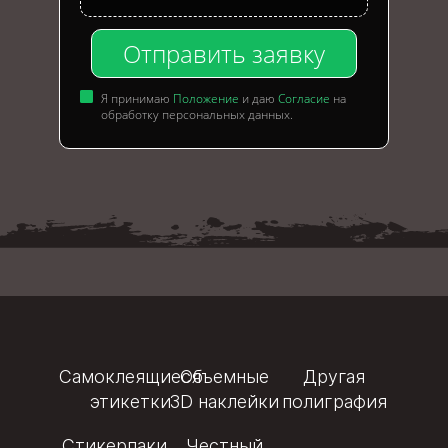
Отправить заявку
Я принимаю
Положение
и даю
Согласие
на
обработку персональных данных.
Самоклеящиеся
Объемные
Другая
этикетки
3D наклейки
полиграфия
Стикерпаки
Честный